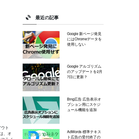
最近の記事
Google 新ページ発見
にはChromeデータを
使用しない
Google アルゴリズム
のアップデートを2月
7日に更新？
Bing広告 広告表示オ
プション用にスケジ
ュール機能を追加
アウト
AdWords 標準テキス
は、オ
ト広告の受付終了の