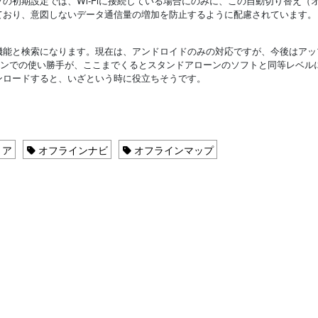
の初期設定では、Wi-Fiに接続している場合にのみに、この自動切り替え（
ており、意図しないデータ通信量の増加を防止するように配慮されています。
機能と検索になります。現在は、アンドロイドのみの対応ですが、今後はアッ
インでの使い勝手が、ここまでくるとスタンドアローンのソフトと同等レベル
ンロードすると、いざという時に役立ちそうです。
リア
オフラインナビ
オフラインマップ