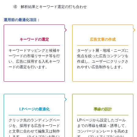
④ 解析結果とキーワード選定の打ち合わせ
運用前の最適化項目：
キーワードの選定
広告文章の作成
キーワードマッピングと候補キ
ターゲット層・地域・ニーズに
ーワードの市場リサーチ等を行
焦点を絞った広告コンテンツを
い、広告に採用する入札キーワ
作成し、ユーザーにクリックさ
ードの選定を行います。
れやすい広告制作をします。
LPページの最適化
導線の設計
クリック先のランディングペー
LPページから設定したゴール
ジを、採用する広告キーワード
までの導線を構築・誘導して、
と文章に合わせて編集又は制作
コンバージョンレートを高めま
します。
す。
(ライトプランを除く)
(プレミアムプランのみ)