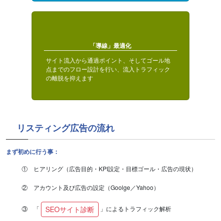
「導線」最適化
サイト流入から通過ポイント、そしてゴール地
点までのフロー設計を行い、流入トラフィック
の離脱を抑えます
リスティング広告の流れ
まず初めに行う事：
① ヒアリング（広告目的・KPI設定・目標ゴール・広告の現状）
② アカウント及び広告の設定（Goolge／Yahoo）
③ 「
」によるトラフィック解析
SEOサイト診断