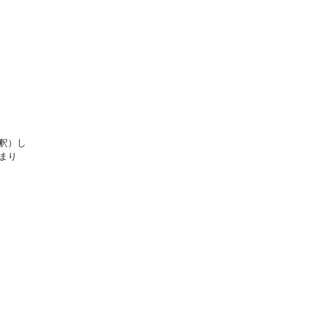
釈）し
まり