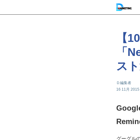
【1
「Ne
スト
Ｄ編集者
16 11月 2015
Goog
Remi
グーグルのア