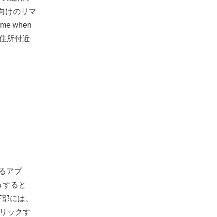
ー向けのリマ
 when
の住所付近
るアプ
うすると
下部には、
をクリックす