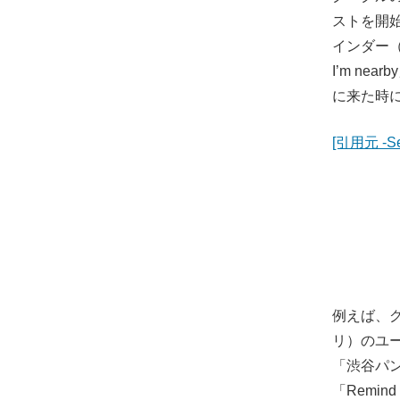
ストを開始
インダー（
I’m n
に来た時
[引用元 -Sea
例えば、
リ）のユー
「渋谷パ
「Remin